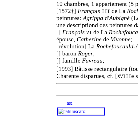
10 chambres, 1 appartement (5 p
[1572†]
François
de La
Roc
III
peintures:
Agrippa
d'
Aubigné
(Le
une descriptiond des peintures d
[]
François
de La
Rochefouca
VI
épouse,
Catherine
de
Vivonne
;
[révolution] La
Rochefoucauld
-
[] baron
Roger
;
[] famille
Favreau
;
[1993] Bâtisse rectangulaire (tou
Charente disparues, cf. [
e 
XVIII
| |
top