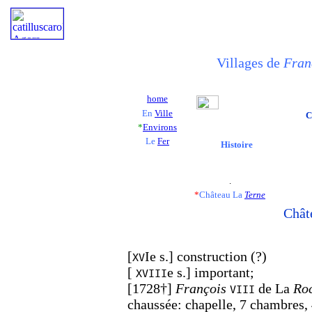
Villages de
Fran
home
En
Ville
C
*
Environs
Le
Fer
Histoire
.
*
Château La
Terne
Chât
[
Ie s.] construction (?)
XV
[
e s.] important;
XVIII
[1728†]
François
de La
Ro
VIII
chaussée: chapelle, 7 chambres, 4