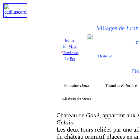
Villages de
Fran
home
C
En
Ville
*
Environs
Histoire
Le
Fer
Do
.
.
Fontaine
Doux
Tumulus
Folatière
.
.
Château de
Goué
.
Chateau de
Goué
, appartint aux
Gelais
.
Les deux tours reliées par une ai
du château primitif placées en an