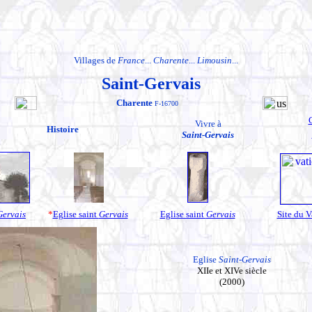
Villages de
France
...
Charente
...
Limousin
...
Saint-Gervais
Charente
F-16700
Vivre à
Histoire
Saint-Gervais
Gervais
*
Eglise saint
Gervais
Eglise saint
Gervais
Site du V
Eglise
Saint-Gervais
XIIe et XIVe siècle
(2000)