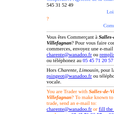
545 31 52 49
Loi
?
Com
Vous êtes Commerçant à
Salles
Villefagnan
? Pour vous faire co
commerces, envoyez une e-mail 
charente@wanadoo.fr
ou
rempli
ou téléphonez au
05 45 71 20 5
Hors
Charente
,
Limousin
, pour 
psingeot@wanadoo.fr
ou téléph
vocale.
You are Trader with
Salles-de-V
Villefagnan
? To make known to 
trade, send an e-mail to:
charente@wanadoo.fr
or
fill th