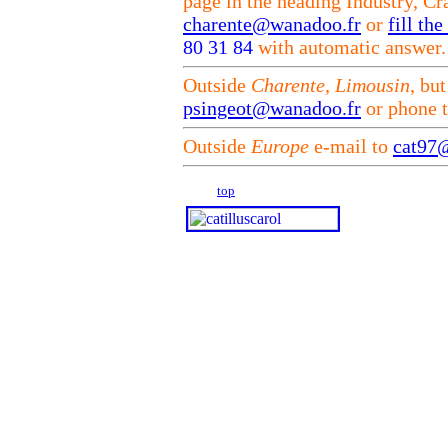
page in the heading Industry, Cra
charente@wanadoo.fr
or
fill th
80 31 84
with automatic answer.
Outside
Charente
,
Limousin
, bu
psingeot@wanadoo.fr
or phone 
Outside
Europe
e-mail to
cat97
top