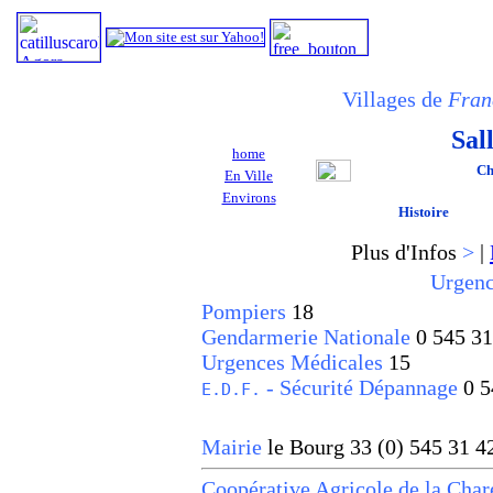
Villages de
Fran
Sal
home
Ch
En Ville
Environs
Histoire
Plus d'Infos
>
|
Urgenc
Pompiers
18
Gendarmerie Nationale
0 545 31
Urgences Médicales
15
- Sécurité Dépannage
0 5
E.D.F.
Mairie
le Bourg
33 (0) 545 31 4
Coopérative Agricole de la Cha