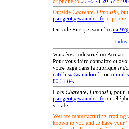
or phone to
05 45 71 20 57
or
06
Outside
Charente
,
Limousin
, bu
psingeot@wanadoo.fr
or phone 
Outside Europe e-mail to
cat97
Indust
Vous êtes Industriel ou Artisant
Pour vous faire connaitre et avoi
votre page dans la rubrique
Indu
catillus@wanadoo.fr
,
ou
remplis
80 31 84.
Hors
Charente
,
Limousin
, pour 
psingeot@wanadoo.fr
ou téléph
vocale
You are manufacturing, trading
known to you and to have your "